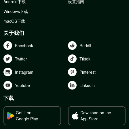
Android下载
设置指南
Windows下载
macOS下载
关于我们
Facebook
Reddit
Twitter
Tiktok
Instagram
Pinterest
Youtube
Linkedln
下载
Get it on
Download on the
Google Play
App Store